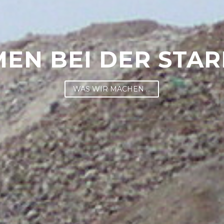
IHR
KOMPETENTE
ORGUNGSFACHBE